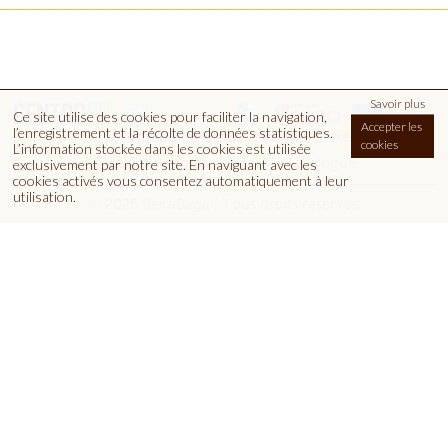
Savoir plus
Ce site utilise des cookies pour faciliter la navigation,
Accepter les
l’enregistrement et la récolte de données statistiques.
|
Qualification Euromel
Fiche de projet
cookies
L’information stockée dans les cookies est utilisée
Contacts
Informations
Catalogue
exclusivement par notre site. En naviguant avec les
cookies activés vous consentez automatiquement à leur
utilisation.
© 2026 BeiraBaga | Tous droits réservés