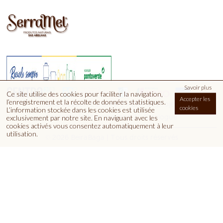
Savoir plus
Ce site utilise des cookies pour faciliter la navigation,
Accepter les
l’enregistrement et la récolte de données statistiques.
|
Qualification Euromel
Fiche de projet
cookies
L’information stockée dans les cookies est utilisée
Contacts
Informations
Catalogue
exclusivement par notre site. En naviguant avec les
cookies activés vous consentez automatiquement à leur
utilisation.
© 2026 BeiraBaga | Tous droits réservés
Euromel, Lda | Quinta dos Pocinhos Apartado 20 | 6090-50