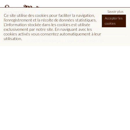
Savoir plus
Ce site utilise des cookies pour faciliter la navigation,
Accepter les
l’enregistrement et la récolte de données statistiques.
|
Qualification Euromel
Fiche de projet
cookies
L’information stockée dans les cookies est utilisée
Contacts
Informations
Catalogue
exclusivement par notre site. En naviguant avec les
cookies activés vous consentez automatiquement à leur
utilisation.
© 2026 BeiraBaga | Tous droits réservés
Euromel, Lda | Quinta dos Pocinhos Apartado 20 | 6090-50
Penamacor - Portugal | GPS :( 40º09’51,88’’N 7º09’48,79’’O)