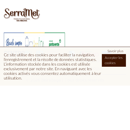
Savoir plus
Ce site utilise des cookies pour faciliter la navigation,
Accepter les
l’enregistrement et la récolte de données statistiques.
|
Qualification Euromel
Fiche de projet
cookies
L’information stockée dans les cookies est utilisée
Contacts
Informations
Catalogue
exclusivement par notre site. En naviguant avec les
cookies activés vous consentez automatiquement à leur
utilisation.
© 2026 BeiraBaga | Tous droits réservés
Euromel, Lda | Quinta dos Pocinhos Apartado 20 | 6090-50